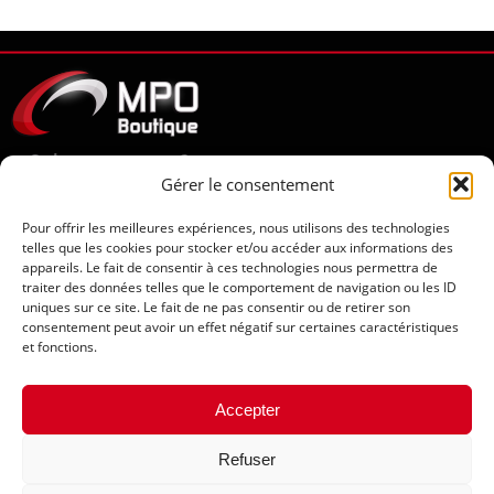
Qui sommes-nous ?
Gérer le consentement
Notre engagement
Nos catalogues
Pour offrir les meilleures expériences, nous utilisons des technologies
L’équipe dédiée
telles que les cookies pour stocker et/ou accéder aux informations des
Pressage vinyle
appareils. Le fait de consentir à ces technologies nous permettra de
traiter des données telles que le comportement de navigation ou les ID
uniques sur ce site. Le fait de ne pas consentir ou de retirer son
Pressage CD – DVD – Blu-Ray
consentement peut avoir un effet négatif sur certaines caractéristiques
et fonctions.
Clés USB
Contact
Accepter
Mentions légales
Refuser